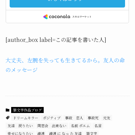
[author_box label=この記事を書いた人]
大丈夫、左腕を失っても生きてるから。友人の命
のメッセージ
筆文字作品ブログ
ドリームキラー
ポジティブ
事故 恋人
事故死
元友
友達 戻りたい
同窓会 出来ない
名前 ポエム
名言
幸せになりたい
疎遠
疎遠 に なっ た 友達
筆文字