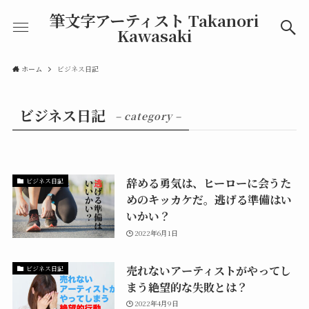
筆文字アーティスト Takanori
Kawasaki
ホーム
ビジネス日記
ビジネス日記
– category –
辞める勇気は、ヒーローに会うた
ビジネス日記
めのキッカケだ。逃げる準備はい
いかい？
2022年6月1日
売れないアーティストがやってし
ビジネス日記
まう絶望的な失敗とは？
2022年4月9日