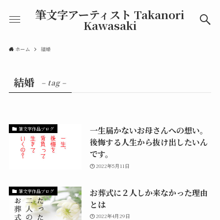
筆文字アーティスト Takanori
Kawasaki
ホーム
結婚
結婚
– tag –
一生届かないお母さんへの想い。
筆文字作品ブログ
後悔する人生から抜け出したいん
です。
2022年5月11日
お葬式に２人しか来なかった理由
筆文字作品ブログ
とは
2022年4月29日