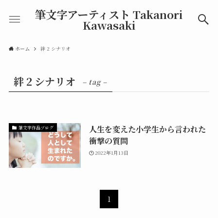
筆文字アーティスト Takanori
Kawasaki
ホーム
絆 2 シナリオ
絆 2 シナリオ
– tag –
人生を変えた小学生から言われた
筆文字作品ブログ
衝撃の質問
2022年1月13日
1