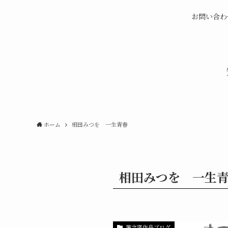
お問い合わ
ホーム
相田みつを 一生青春
相田みつを 一生
筆文字作品ブログ