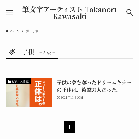
筆文字アーティスト Takanori
Kawasaki
ホーム
夢 子供
夢 子供
– tag –
子供の夢を奪ったドリームキラー
ビジネス日記
の正体は、衝撃の人だった。
2021年11月20日
1