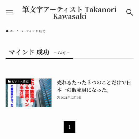
筆文字アーティスト Takanori
Kawasaki
ホーム
マインド 成功
マインド 成功
– tag –
売れるたった３つのことだけで日
ビジネス日記
本一の販売員になった。
2021年12月6日
1