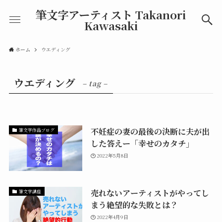
筆文字アーティスト Takanori
Kawasaki
ホーム
ウエディング
ウエディング
– tag –
不妊症の妻の最後の決断に夫が出
筆文字作品ブログ
した答えー「幸せのカタチ」
2022年5月8日
売れないアーティストがやってし
筆文字講座
まう絶望的な失敗とは？
2022年4月9日